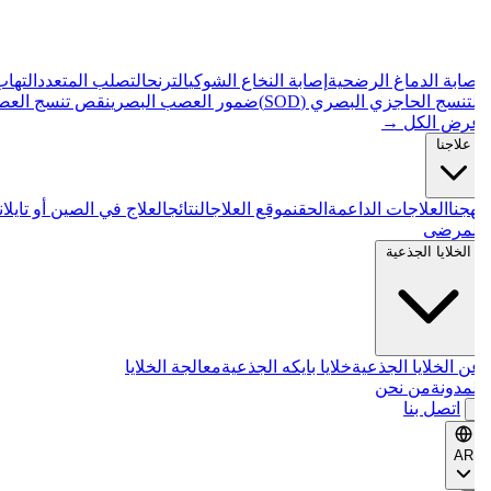
صابة الدماغ الرضحية
إصابة النخاع الشوكي
الترنح
التصلب المتعدد
التهاب 
تنسج الحاجزي البصري (SOD)
ضمور العصب البصري
نقص تنسج العصب الب
رض الكل
→
علاجنا
جنا
العلاجات الداعمة
الحقن
موقع العلاج
النتائج
العلاج في الصين أو تايلاند
ا
لمرضى
الخلايا الجذعية
 الخلايا الجذعية
خلايا بايكه الجذعية
معالجة الخلايا
مدونة
من نحن
اتصل بنا
AR