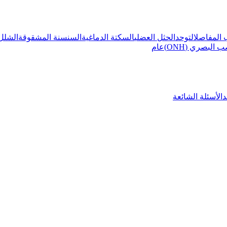
المفاصل
التوحد
الحثل العضلي
السكتة الدماغية
السنسنة المشقوقة
الشلل ال
صري (ONH)
عام
لأسئلة الشائعة