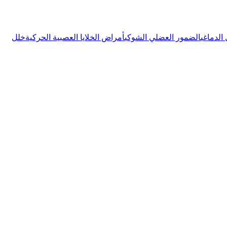
دماغي
الضمور العضلي الشوكي
أمراض الخلايا العصبية الحركية
خلل